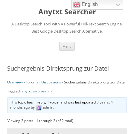
English
Anytxt Searcher
A Desktop Search Tool with A Powerful Full-Text Search Engine.
Best Google Desktop Search Alternative.
Skip
Menu
to
content
Suchergebnis Direktsprung zur Datei
Overview
›
Forums
›
Discussions
›
Suchergebnis Direktsprung zur Datei
Tagged:
anytxt web search
This topic has 1 reply, 1 voice, and was last updated
3 years, 4
months ago
by
admin
.
Viewing 2 posts - 1 through 2 (of 2 total)