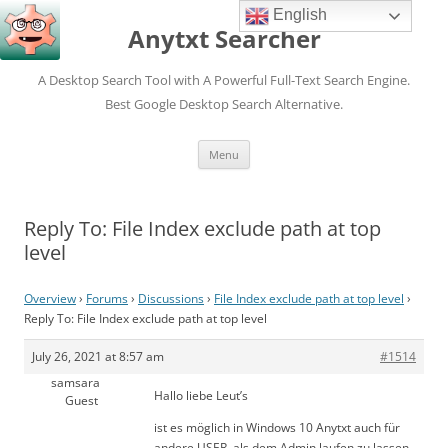
English
Anytxt Searcher
A Desktop Search Tool with A Powerful Full-Text Search Engine.
Best Google Desktop Search Alternative.
Skip
Menu
to
content
Reply To: File Index exclude path at top
level
Overview
›
Forums
›
Discussions
›
File Index exclude path at top level
›
Reply To: File Index exclude path at top level
July 26, 2021 at 8:57 am
#1514
samsara
Hallo liebe Leut’s
Guest
ist es möglich in Windows 10 Anytxt auch für
andere USER, als dem Admin laufen zu lassen.