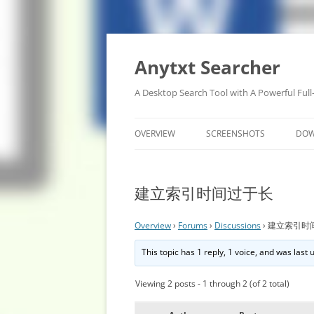
Anytxt Searcher
A Desktop Search Tool with A Powerful Full
OVERVIEW
SCREENSHOTS
DO
建立索引时间过于长
Overview
›
Forums
›
Discussions
›
建立索引时
This topic has 1 reply, 1 voice, and was last
Viewing 2 posts - 1 through 2 (of 2 total)