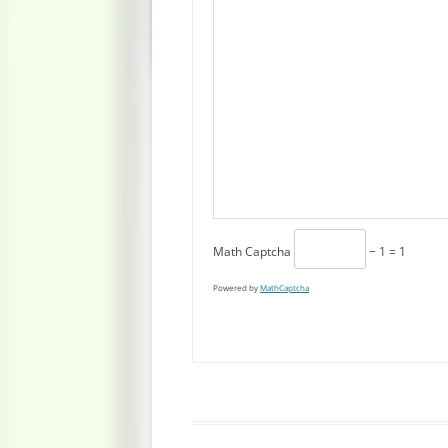
Math Captcha
− 1 = 1
Powered by
MathCaptcha