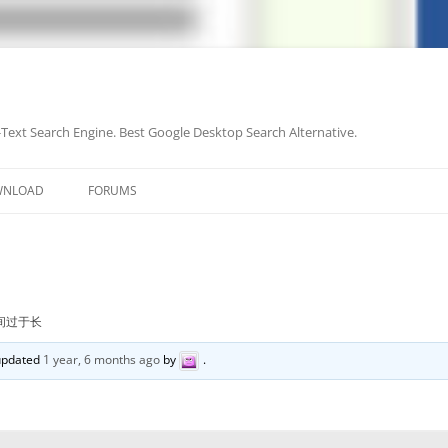
-Text Search Engine. Best Google Desktop Search Alternative.
Skip
to
WNLOAD
FORUMS
content
间过于长
 updated
1 year, 6 months ago
by
.