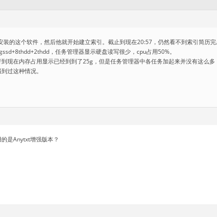
安装的这个软件，然后他就开始建立索引。截止到现在20:57，仍然看不到索引简历完成的尽
00gssd+8thdd+2thdd，任务管理器显示硬盘读写很少，cpu占用50%。
行到现在内存占用显示已经到到了25g，但是任务管理器中各任务加起来并没有这么
遇到过这种情况。
是Anytxt增强版本？