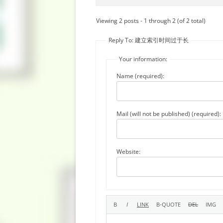
Viewing 2 posts - 1 through 2 (of 2 total)
Reply To: 建立索引时间过于长
Your information:
Name (required):
Mail (will not be published) (required):
Website: