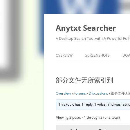
Anytxt Searcher
A Desktop Search Tool with A Powerful Full
OVERVIEW
SCREENSHOTS
DO
部分文件无所索引到
Overview
›
Forums
›
Discussions
›
部分文件无
This topic has 1 reply, 1 voice, and was last
Viewing 2 posts - 1 through 2 (of 2 total)