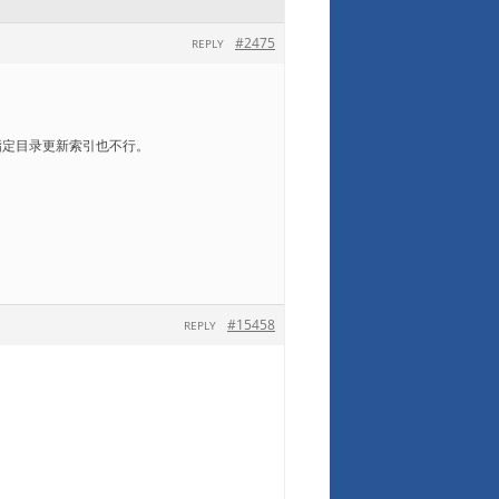
#2475
REPLY
指定目录更新索引也不行。
#15458
REPLY