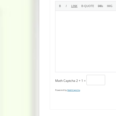
Math Captcha
2 + 1 =
Powered by
MathCaptcha