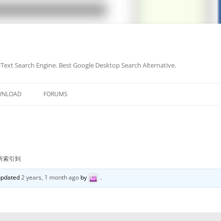
-Text Search Engine. Best Google Desktop Search Alternative.
Skip
to
WNLOAD
FORUMS
content
所索引到
 updated
2 years, 1 month ago
by
.