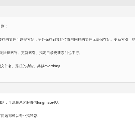
引到：
件，缓存的文件可以搜索到，另外保存到其他位置的同样的文件无法保存到。更新索引、
件无法搜索到。更新索引、指定目录更新索引也不行。
件名、路径的功能。类似everthing
，可以联系客服微信longmate4U。
何问题都可以专业指导您。