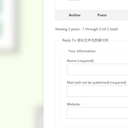
Author
Posts
Viewing 2 posts - 1 through 2 (of 2 total)
Reply To: 部分文件无所索引到
Your information:
Name (required):
Mail (will not be published) (required):
Website: