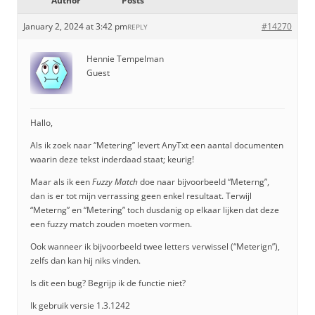
Author
Posts
January 2, 2024 at 3:42 pm
#14270
REPLY
Hennie Tempelman
Guest
Hallo,
Als ik zoek naar “Metering” levert AnyTxt een aantal documenten
waarin deze tekst inderdaad staat; keurig!
Maar als ik een
Fuzzy Match
doe naar bijvoorbeeld “Meterng”,
dan is er tot mijn verrassing geen enkel resultaat. Terwijl
“Meterng” en “Metering” toch dusdanig op elkaar lijken dat deze
een fuzzy match zouden moeten vormen.
Ook wanneer ik bijvoorbeeld twee letters verwissel (“Meterign”),
zelfs dan kan hij niks vinden.
Is dit een bug? Begrijp ik de functie niet?
Ik gebruik versie 1.3.1242