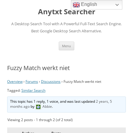
English
Anytxt Searcher
A Desktop Search Tool with A Powerful Full-Text Search Engine.
Best Google Desktop Search Alternative.
Skip
Menu
to
content
Fuzzy Match werkt niet
Overview
›
Forums
›
Discussions
›
Fuzzy Match werkt niet
Tagged:
Similar Search
This topic has 1 reply, 1 voice, and was last updated
2 years, 5
months ago
by
Abbie
.
Viewing 2 posts - 1 through 2 (of 2 total)