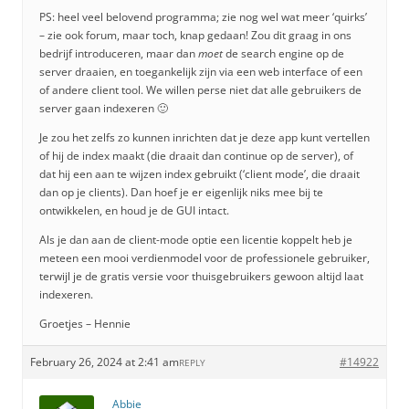
PS: heel veel belovend programma; zie nog wel wat meer ‘quirks’
– zie ook forum, maar toch, knap gedaan! Zou dit graag in ons
bedrijf introduceren, maar dan
moet
de search engine op de
server draaien, en toegankelijk zijn via een web interface of een
of andere client tool. We willen perse niet dat alle gebruikers de
server gaan indexeren 🙂
Je zou het zelfs zo kunnen inrichten dat je deze app kunt vertellen
of hij de index maakt (die draait dan continue op de server), of
dat hij een aan te wijzen index gebruikt (‘client mode’, die draait
dan op je clients). Dan hoef je er eigenlijk niks mee bij te
ontwikkelen, en houd je de GUI intact.
Als je dan aan de client-mode optie een licentie koppelt heb je
meteen een mooi verdienmodel voor de professionele gebruiker,
terwijl je de gratis versie voor thuisgebruikers gewoon altijd laat
indexeren.
Groetjes – Hennie
February 26, 2024 at 2:41 am
#14922
REPLY
Abbie